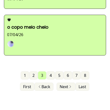
o copo meio cheio
07/04/26
Sarah Ferreira
1
2
3
4
5
6
7
8
First
Back
Next
Last