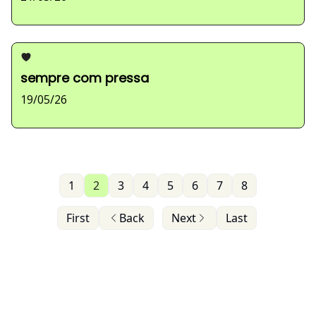
sempre com pressa
19/05/26
1
2
3
4
5
6
7
8
First
Back
Next
Last