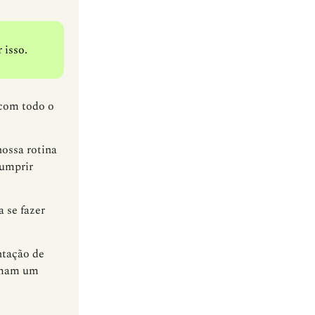
 isso.
 com todo o
ossa rotina
cumprir
a se fazer
ntação de
almam um