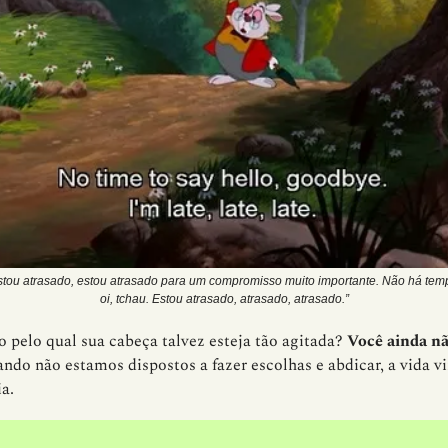
stou atrasado, estou atrasado para um compromisso muito importante. Não há tem
oi
, tchau. Estou atrasado, atrasado, atrasado.”
 pelo qual sua cabeça talvez esteja tão agitada?
Você ainda nã
ndo não estamos dispostos a fazer escolhas e abdicar, a vida v
ia.