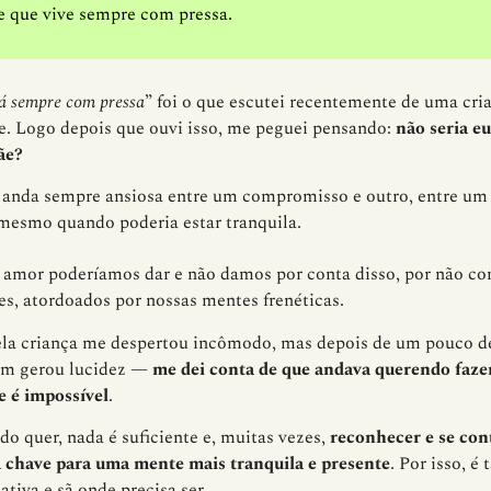
 que vive sempre com pressa.
tá sempre com pressa
” foi o que escutei recentemente de uma cria
e. Logo depois que ouvi isso, me peguei pensando:
não seria e
ãe?
anda sempre ansiosa entre um compromisso e outro, entre um 
 mesmo quando poderia estar tranquila.
amor poderíamos dar e não damos por conta disso, por não con
es, atordoados por nossas mentes frenéticas.
ela criança me despertou incômodo, mas depois de um pouco d
m gerou lucidez —
me dei conta de que andava querendo fazer
 é impossível
.
o quer, nada é suficiente e, muitas vezes,
reconhecer e se con
 a chave para uma mente mais tranquila e presente
. Por isso, 
ativa e sã onde precisa ser.