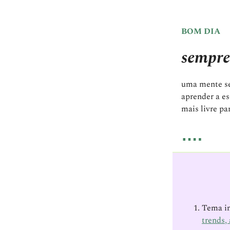
BOM DIA
sempre
uma mente se
aprender a es
mais livre pa
….
Tema im
trends,