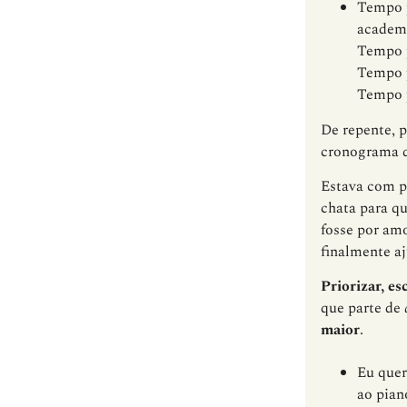
Tempo
academi
Tempo
Tempo
Tempo
De repente, 
cronograma qu
Estava com p
chata para q
fosse por amo
finalmente a
Priorizar, es
que parte de
maior
.
Eu quer
ao pian