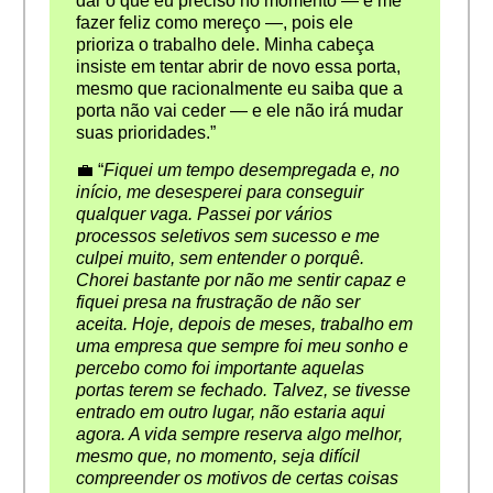
dar o que eu preciso no momento — e me
fazer feliz como mereço —, pois ele
prioriza o trabalho dele. Minha cabeça
insiste em tentar abrir de novo essa porta,
mesmo que racionalmente eu saiba que a
porta não vai ceder — e ele não irá mudar
suas prioridades.”
💼 “
Fiquei um tempo desempregada e, no
início, me desesperei para conseguir
qualquer vaga. Passei por vários
processos seletivos sem sucesso e me
culpei muito, sem entender o porquê.
Chorei bastante por não me sentir capaz e
fiquei presa na frustração de não ser
aceita. Hoje, depois de meses, trabalho em
uma empresa que sempre foi meu sonho e
percebo como foi importante aquelas
portas terem se fechado. Talvez, se tivesse
entrado em outro lugar, não estaria aqui
agora. A vida sempre reserva algo melhor,
mesmo que, no momento, seja difícil
compreender os motivos de certas coisas