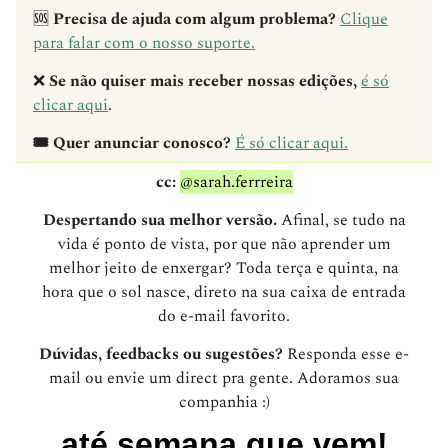
🆘
Precisa de ajuda com algum problema?
Clique
para falar com o nosso suporte.
❌
Se não quiser mais receber nossas edições,
é só
clicar aqui
.
🎟️ Quer anunciar conosco?
É só clicar aqui.
cc:
@sarah.ferrreira
Despertando sua melhor versão.
Afinal, se tudo na
vida é ponto de vista, por que não aprender um
melhor jeito de enxergar? Toda terça e quinta, na
hora que o sol nasce, direto na sua caixa de entrada
do e-mail favorito.
Dúvidas, feedbacks ou sugestões?
Responda esse e-
mail ou envie um direct pra gente. Adoramos sua
companhia :)
até semana que vem!