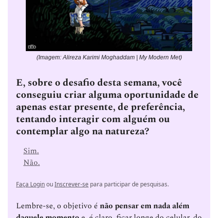
(Imagem: Alireza Karimi Moghaddam | My Modern Met)
E, sobre o desafio desta semana, você
conseguiu criar alguma oportunidade de
apenas estar presente, de preferência,
tentando interagir com alguém ou
contemplar algo na natureza?
Sim.
Não.
Faça Login
ou
Inscrever-se
para participar de pesquisas.
Lembre-se, o objetivo é
não pensar em nada além
daquele momento
e, é claro, ficar longe do celular, do