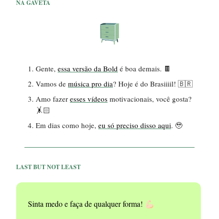
NA GAVETA
Gente,
essa versão da Bold
é boa demais. 🍫
Vamos de
música pro dia
? Hoje é do Brasiiiil! 🇧🇷
Amo fazer
esses vídeos
motivacionais, você gosta?
🤸🏻
Em dias como hoje,
eu só preciso disso aqui
. 🥹
LAST BUT NOT LEAST
Sinta medo e faça de qualquer forma!
💪🏻