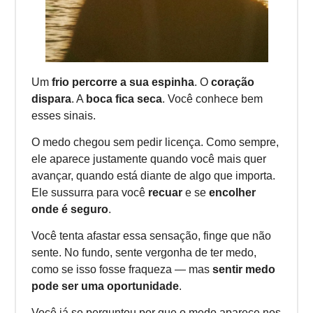
Um
frio percorre a sua espinha
. O
coração
dispara
. A
boca fica seca
. Você conhece bem
esses sinais.
O medo chegou sem pedir licença. Como sempre,
ele aparece justamente quando você mais quer
avançar, quando está diante de algo que importa.
Ele sussurra para você
recuar
e se
encolher
onde é seguro
.
Você tenta afastar essa sensação, finge que não
sente. No fundo, sente vergonha de ter medo,
como se isso fosse fraqueza — mas
sentir medo
pode ser uma oportunidade
.
Você já se perguntou por que o medo aparece nos