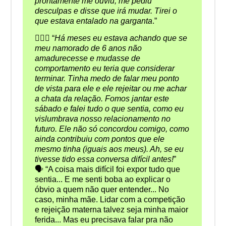
prontamente me ouviu, me pediu
desculpas e disse que irá mudar. Tirei o
que estava entalado na garganta
.”
👩‍❤️‍👨 “
Há meses eu estava achando que se
meu namorado de 6 anos não
amadurecesse e mudasse de
comportamento eu teria que considerar
terminar. Tinha medo de falar meu ponto
de vista para ele e ele rejeitar ou me achar
a chata da relação. Fomos jantar este
sábado e falei tudo o que sentia, como eu
vislumbrava nosso relacionamento no
futuro. Ele não só concordou comigo, como
ainda contribuiu com pontos que ele
mesmo tinha (iguais aos meus). Ah, se eu
tivesse tido essa conversa difícil antes!
”
🗣️ “A coisa mais difícil foi expor tudo que
sentia... E me senti boba ao explicar o
óbvio a quem não quer entender... No
caso, minha mãe. Lidar com a competição
e rejeição materna talvez seja minha maior
ferida... Mas eu precisava falar pra não