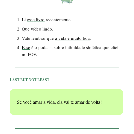
Li
esse livro
recentemente.
Que
vídeo
lindo.
Vale lembrar que
a vida é muito boa
.
Esse
é o podcast sobre intimidade sintética que citei
no POV.
LAST BUT NOT LEAST
Se você amar a vida, ela vai te amar de volta!