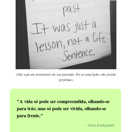
(Não seja um prisioneiro do seu passado. Foi só uma lição, não prisão
perpétua.)
"A vida só pode ser compreendida, olhando-se
para trás; mas só pode ser vivida, olhando-se
para frente."
– Søren Kierkegaard