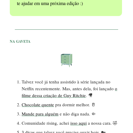
te ajudar em uma próxima edição :)
NA GAVETA
Talvez você já tenha assistido à série lançada no
Netflix recentemente. Mas, antes dela, foi lançado
o
filme dessa criação de Guy Ritchie
. 🎥
Chocolate quente
pra dormir melhor. 🥛
Mande para alguém
e não diga nada. 🤏
Comunidade rising, achei
isso aqui
a nossa cara. 🤣
3 dicas
que talvez você precise ouvir hoje. 🔑