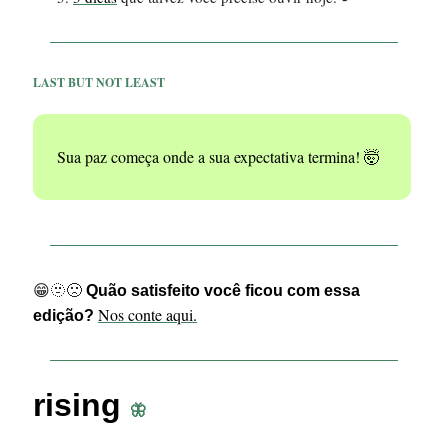
LAST BUT NOT LEAST
Sua paz começa onde a sua expectativa termina! 🤯
😁🫥🙁
Quão satisfeito você ficou com essa
Nos conte aqui.
edição?
rising
🦋