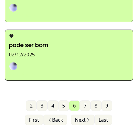
Sarah Ferreira
pode ser bom
02/12/2025
Sarah Ferreira
2
3
4
5
6
7
8
9
First
Back
Next
Last