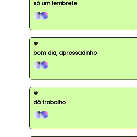
só um lembrete
Gabi, +1
bom dia, apressadinho
Gabi, +1
dá trabalho
Gabi, +1