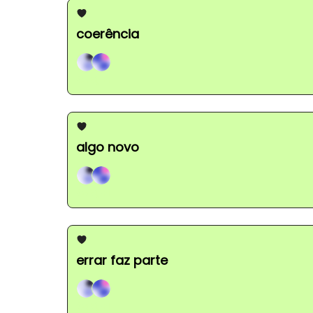
coerência
Gabi, +1
algo novo
Gabi, +1
errar faz parte
Gabi, +1