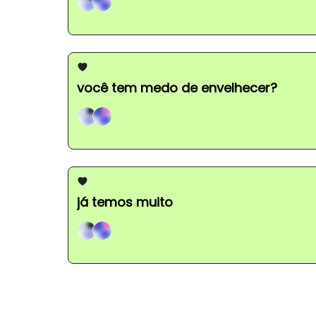
Gabi, +1
você tem medo de envelhecer?
Gabi, +1
já temos muito
Gabi, +1