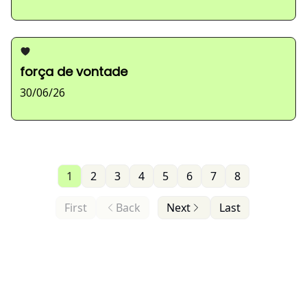
força de vontade
30/06/26
1
2
3
4
5
6
7
8
First
Back
Next
Last